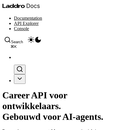
Documentation
API Explorer
Console
Search
⌘
K
Career API voor
ontwikkelaars.
Gebouwd voor AI-agents.