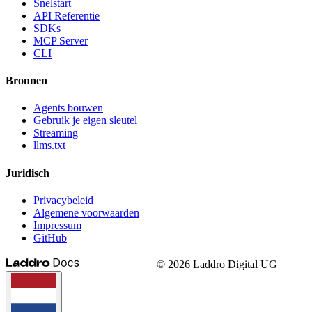
Snelstart
API Referentie
SDKs
MCP Server
CLI
Bronnen
Agents bouwen
Gebruik je eigen sleutel
Streaming
llms.txt
Juridisch
Privacybeleid
Algemene voorwaarden
Impressum
GitHub
©
2026
Laddro Digital UG