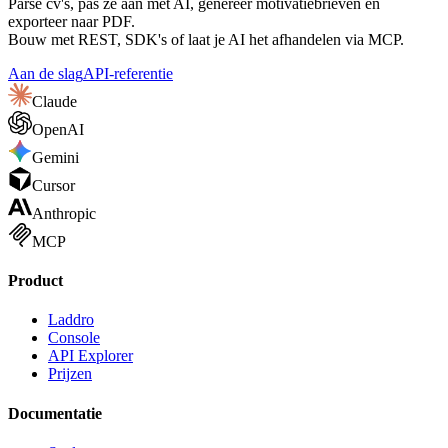
Parse cv's, pas ze aan met AI, genereer motivatiebrieven en
exporteer naar PDF.
Bouw met REST, SDK's of laat je AI het afhandelen via MCP.
Aan de slag
API-referentie
Claude
OpenAI
Gemini
Cursor
Anthropic
MCP
Product
Laddro
Console
API Explorer
Prijzen
Documentatie